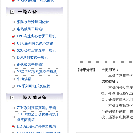
AB系列微波干燥灭菌机
消防水带涂层固化炉
电热鼓风干燥箱1
LPG高速离心喷雾干燥机
CT-C系列热风循环烘箱
SZG双锥回转真空干燥机
DW系列带式干燥机
电热鼓风干燥箱2
【详细介绍】
主要用途：
YZG FZG系列真空干燥机
本机广泛用于各种
牛肉烘箱
结构特征：
FK系列可倾式反应锅
本机的传动主要采
热元件选用优质乳
口，并设有蝶阀风
本机设有预热区、恒
ZTH系列胶塞灭菌烘干箱
不锈钢材料制作，
ZTH-B型全自动胶塞清洗干
仪，还设有电机调
燥灭菌机箱
HD-A(B)远红外隧道烘箱