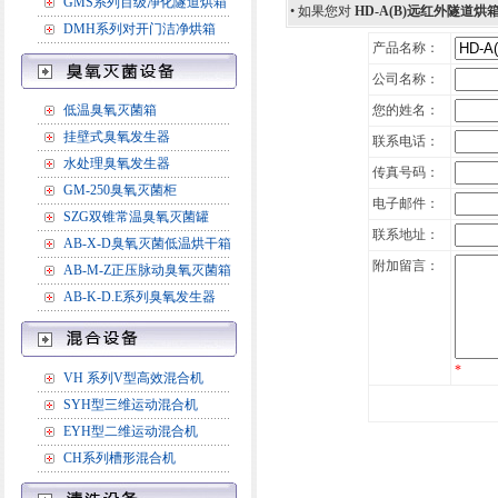
GMS系列百级净化隧道烘箱
• 如果您对
HD-A(B)远红外隧道烘
DMH系列对开门洁净烘箱
产品名称：
公司名称：
低温臭氧灭菌箱
您的姓名：
挂壁式臭氧发生器
联系电话：
水处理臭氧发生器
传真号码：
GM-250臭氧灭菌柜
电子邮件：
SZG双锥常温臭氧灭菌罐
联系地址：
AB-X-D臭氧灭菌低温烘干箱
附加留言：
AB-M-Z正压脉动臭氧灭菌箱
AB-K-D.E系列臭氧发生器
*
VH 系列V型高效混合机
SYH型三维运动混合机
EYH型二维运动混合机
CH系列槽形混合机