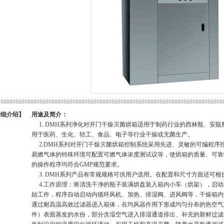
详细介绍】
用途及简介：
1. DMH系列净化对开门干燥灭菌烘箱适用于制药行业的西林瓶、安
用于医药、生化、轻工、食品、电子等行业干燥或无菌生产。
2.DMH系列对开门干燥灭菌烘箱控制系统采用先进、灵敏的可编程序
易燃气体的特殊环境可配置可燃气体浓度测试议等，使烘箱的质量、可靠
的操作程序均符合GMP规范要求。
3. DMH系列产品有常规规格可供用户选用。在配置和尺寸方面还可
4.工作原理：将清洗干净的瓶子装满烘盘装入箱内小车（烘架），启动
始工作，程序自动启动内循环风机、加热、排湿阀、进风阀等，干燥箱内
通过耐高温高效过滤器进入箱体，在均风器作用下形成均匀分布的热空气
件）表面蒸发的水份，部分含湿空气进入排湿通道排出、补充的新鲜过滤