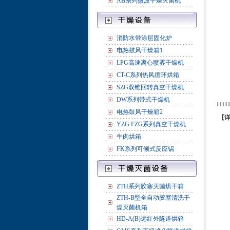
AB系列微波干燥灭菌机
消防水带涂层固化炉
电热鼓风干燥箱1
LPG高速离心喷雾干燥机
CT-C系列热风循环烘箱
SZG双锥回转真空干燥机
DW系列带式干燥机
电热鼓风干燥箱2
【
YZG FZG系列真空干燥机
牛肉烘箱
FK系列可倾式反应锅
ZTH系列胶塞灭菌烘干箱
ZTH-B型全自动胶塞清洗干
燥灭菌机箱
HD-A(B)远红外隧道烘箱