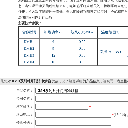
热到设定的温度定向循环流动，实现干燥和高温灭菌。随着水蒸气逐渐减
态，当恒温干燥灭菌过程结束时，电加热系统自动关闭。控制系统自动进
打开，想内温度随即逐步降低。当温度降低到预设定状态时，冷却程序自
燥储物间可以开门出瓶。
主要技术参数：
名称型号
加热功率kw
鼓风机功率kw
温度范围℃
DMH1
6
0.55
DMH2
9
0.75
室温+5—350
DMH3
12
0.75
DMH4
18
0.75
 如果您对
DMH系列对开门洁净烘箱
兴趣，想了解更详细的产品信息，请填写下表直接
产品名称：
公司名称：
您的姓名：
*
联系电话：
*
(15位以
传真号码：