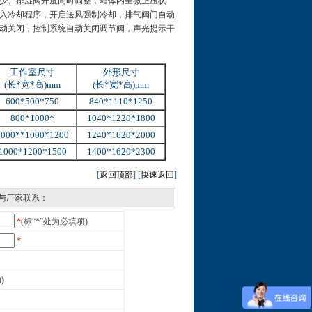
少、排湿阀开度同时调整，箱体内呈微正压状
入冷却程序，开启送风强制冷却，排气阀门自动
动关闭，控制系统自动关闭调节阀，声光提示干
工作室尺寸
外形尺寸
(长*宽*高)mm
(长*宽*高)mm
600*500*750
840*1110*1250
800*1000*
1040*1220*1800
1000**1000*1200
1240*1620*2000
1000*1200*1500
1400*1620*2300
[
返回顶部
] [
快速返回
]
与厂家联系：
*
(标“*”处为必填项)
*
内
)