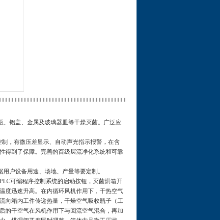
瓿瓶、铝盖、金属及玻璃器皿等干燥灭菌。广泛应
控制，有微压差显示、自动声光指示报警，在含
性得到了保障。完善的百级层流净化系统和可靠
根据用户设备用途、场地、产量等要定制。
PLC可编程序控制系统的启动按钮，灭菌烘箱开
温度迅速升高。在内循环风机作用下，干热空气
流向箱内工件传递热量，干燥空气吸收瓶子（工
后的干空气在风机作用下与回流空气混合，再加