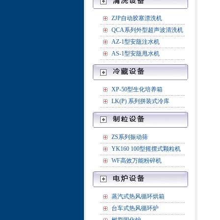
ZJP自动胶塞漂洗机
QCA系列外型超声波清洗机
AZ-1型安瓿注水机
AS-1型安瓿甩水机
XP-50型生化培养箱
LK(P) 系列拼装式冷库
ZS系列振动筛
YK160 100型摇摆式颗粒机
WF高效万能粉碎机
蒸汽式热风循环烘箱
台车式热风循环炉